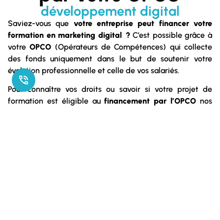
développement digital
Saviez-vous que
votre entreprise peut financer votre
formation en marketing digital ?
C’est possible grâce à
votre
OPCO
(Opérateurs de Compétences) qui collecte
des fonds uniquement dans le but de soutenir votre
évolution professionnelle et celle de vos salariés.
Pour connaître vos droits ou savoir si votre projet de
formation est éligible au
financement par l’OPCO
nos
formateurs certifiés Qualiopi se chargent de les
contacter et de faire les démarches à vos côtés !
OPCO financement formation
: comment ça marche ?
Sélectionnez
les modules de votre formation en
marketing digital ou web
Contactez-nous
pour obtenir un devis et une
ébauche de convention de formation
Constituez votre dossier
de financement avec l’aide