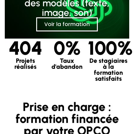
des modèles (texte,
image, son)
Voir la formation
404
0%
100%
Projets
Taux
De stagiaires
réalisés
d'abandon
à la
formation
satisfaits
Prise en charge :
formation financée
par votre OPCO